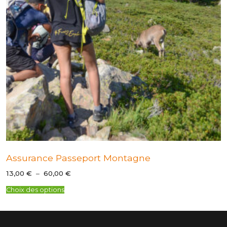
Assurance Passeport Montagne
Plage
13,00
€
–
60,00
€
de
prix :
Choix des options
13,00 €
à
60,00 €