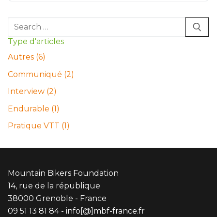
Rechercher
:
Type d'articles
Autres (6)
Communiqué (2)
Interview (2)
Endurable (1)
Pratique VTT (1)
Mountain Bikers Foundation
14, rue de la république
38000 Grenoble - France
09 51 13 81 84 - info[@]mbf-france.fr