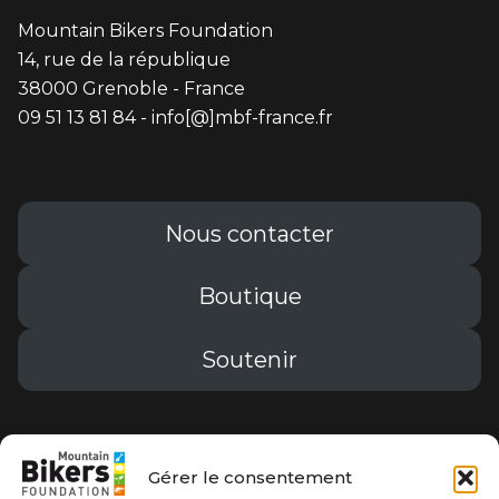
Mountain Bikers Foundation
publications
14, rue de la république
38000 Grenoble - France
09 51 13 81 84 - info[@]mbf-france.fr
Nous contacter
Boutique
Soutenir
Conditions générales de vente
Gérer le consentement